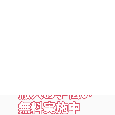
DSトランクルームの安心
○利用者以外立ち入り禁止
○24時間・365日出入自由
○定期点検・清掃・見回
○夜の利用も安心な照明付
○24時間監視防犯カメラ
○ICカードキー利用
○SECOM導入店舗
お荷物の搬入をお手伝いします