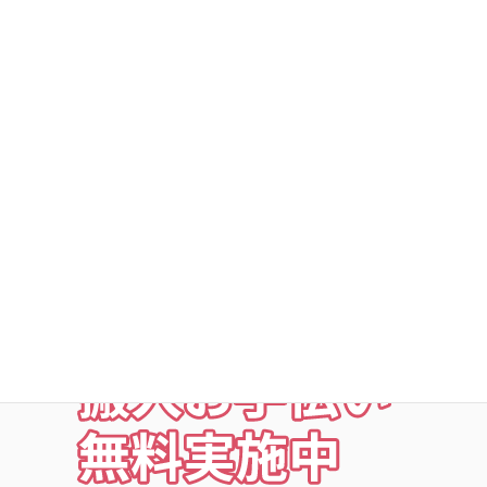
DSトランクルームの安心
○利用者以外立ち入り禁止
○24時間・365日出入自由
○定期点検・清掃・見回
○夜の利用も安心な照明付
○24時間監視防犯カメラ
○ICカードキー利用
○SECOM導入店舗
お荷物の搬入をお手伝いします