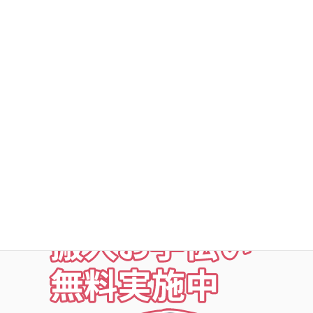
○利用者以外立ち入り禁止
○24時間・365日出入自由
○定期点検・清掃・見回
○夜の利用も安心な照明付
○24時間監視防犯カメラ
○ICカードキー利用
○SECOM導入店舗
お荷物の搬入をお手伝いします