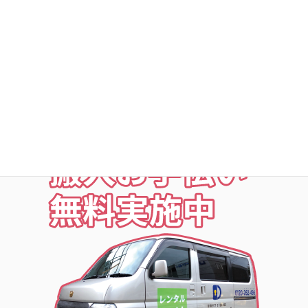
○夜の利用も安心な照明付
○24時間監視防犯カメラ
○ICカードキー利用
○SECOM導入店舗
お荷物の搬入をお手伝いします