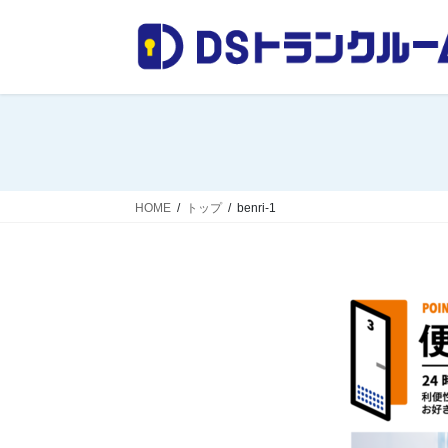
コ
ナ
ン
ビ
テ
ゲ
ン
ー
ツ
シ
へ
ョ
ス
ン
キ
に
ッ
移
HOME
トップ
benri-1
プ
動