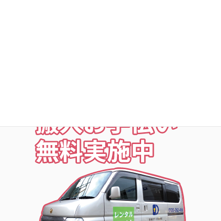
○夜の利用も安心な照明付
○24時間監視防犯カメラ
○ICカードキー利用
○SECOM導入店舗
お荷物の搬入をお手伝いします