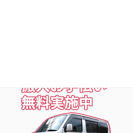
○24時間・365日出入自由
○定期点検・清掃・見回
○夜の利用も安心な照明付
○24時間監視防犯カメラ
○ICカードキー利用
○SECOM導入店舗
お荷物の搬入をお手伝いします