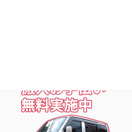
○利用者以外立ち入り禁止
○24時間・365日出入自由
○定期点検・清掃・見回
○夜の利用も安心な照明付
○24時間監視防犯カメラ
○ICカードキー利用
○SECOM導入店舗
お荷物の搬入をお手伝いします