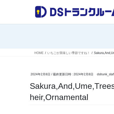
コ
ナ
ン
ビ
テ
ゲ
ン
ー
ツ
シ
へ
ョ
ス
ン
キ
に
ッ
移
HOME
いちごが美味しい季節ですね！
Sakura,And,Um
プ
動
2024年2月8日
/ 最終更新日時 :
2024年2月8日
dstrunk_staf
Sakura,And,Ume,Trees,
heir,Ornamental