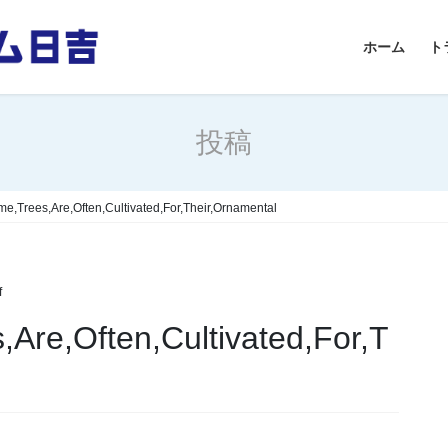
ホーム
ト
投稿
e,Trees,Are,Often,Cultivated,For,Their,Ornamental
f
Are,Often,Cultivated,For,T