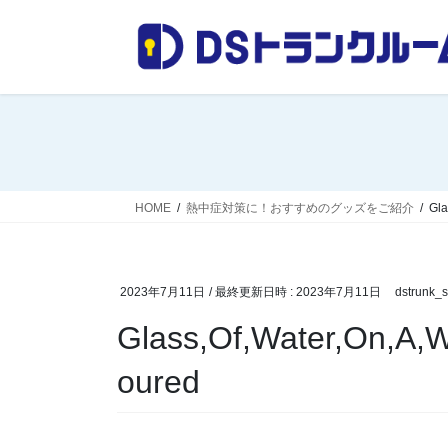
コ
ナ
ン
ビ
テ
ゲ
ン
ー
ツ
シ
へ
ョ
ス
ン
キ
に
ッ
移
HOME
熱中症対策に！おすすめのグッズをご紹介
Gla
プ
動
2023年7月11日
/ 最終更新日時 :
2023年7月11日
dstrunk_st
Glass,Of,Water,On,A,
oured