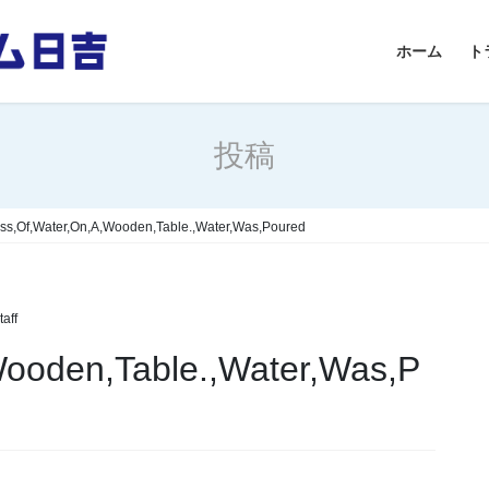
ホーム
ト
投稿
ss,Of,Water,On,A,Wooden,Table.,Water,Was,Poured
aff
Wooden,Table.,Water,Was,P