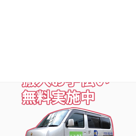
○定期点検・清掃・見回
○夜の利用も安心な照明付
○24時間監視防犯カメラ
○ICカードキー利用
○SECOM導入店舗
お荷物の搬入をお手伝いします