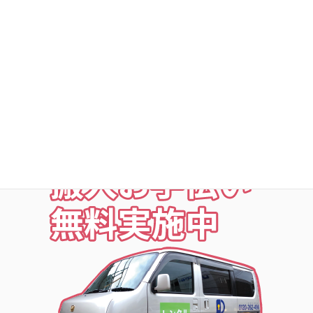
○定期点検・清掃・見回
○夜の利用も安心な照明付
○24時間監視防犯カメラ
○ICカードキー利用
○SECOM導入店舗
お荷物の搬入をお手伝いします