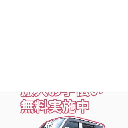
○利用者以外立ち入り禁止
○24時間・365日出入自由
○定期点検・清掃・見回
○夜の利用も安心な照明付
○24時間監視防犯カメラ
○ICカードキー利用
○SECOM導入店舗
お荷物の搬入をお手伝いします