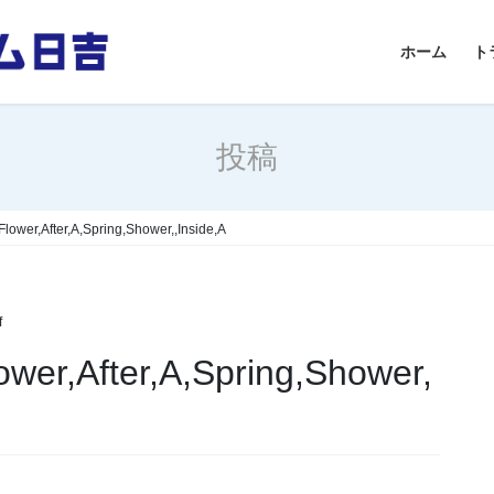
ホーム
ト
投稿
ower,After,A,Spring,Shower,,Inside,A
f
wer,After,A,Spring,Shower,