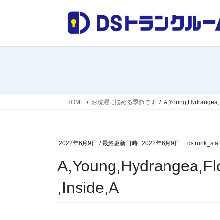
コ
ナ
ン
ビ
テ
ゲ
ン
ー
ツ
シ
へ
ョ
ス
ン
キ
に
ッ
移
HOME
お洗濯に悩める季節です
A,Young,Hydrangea,Fl
プ
動
2022年6月9日
/ 最終更新日時 :
2022年6月9日
dstrunk_staf
A,Young,Hydrangea,Flo
,Inside,A