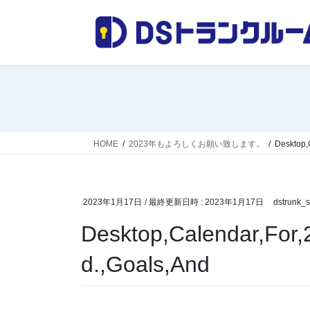
コ
ナ
ン
ビ
テ
ゲ
ン
ー
ツ
シ
へ
ョ
ス
ン
キ
に
ッ
移
HOME
2023年もよろしくお願い致します。
Desktop,
プ
動
2023年1月17日
/ 最終更新日時 :
2023年1月17日
dstrunk_st
Desktop,Calendar,For
d.,Goals,And