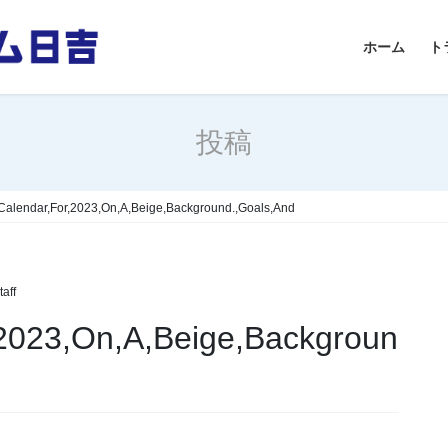
ホーム
ト
投稿
Calendar,For,2023,On,A,Beige,Background.,Goals,And
aff
,2023,On,A,Beige,Backgroun