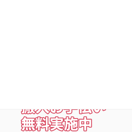
DSトランクルームの安心
○利用者以外立ち入り禁止
○24時間・365日出入自由
○定期点検・清掃・見回
○夜の利用も安心な照明付
○24時間監視防犯カメラ
○ICカードキー利用
○SECOM導入店舗
お荷物の搬入をお手伝いします