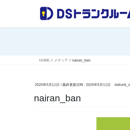
コ
ナ
ン
ビ
テ
ゲ
ン
ー
ツ
シ
へ
ョ
ス
ン
キ
に
ッ
移
HOME
メディア
nairan_ban
プ
動
2020年5月11日
/ 最終更新日時 :
2020年5月11日
dstrunk_st
nairan_ban