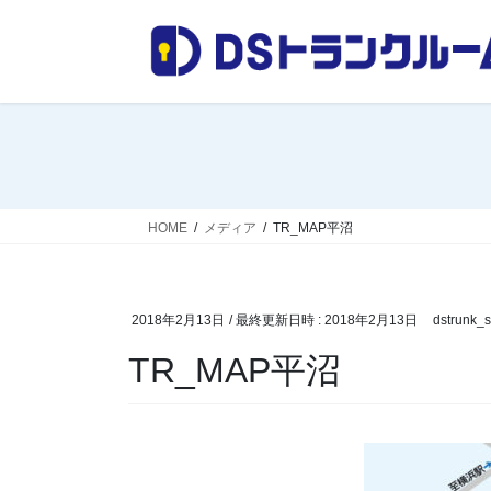
コ
ナ
ン
ビ
テ
ゲ
ン
ー
ツ
シ
へ
ョ
ス
ン
キ
に
ッ
移
HOME
メディア
TR_MAP平沼
プ
動
2018年2月13日
/ 最終更新日時 :
2018年2月13日
dstrunk_st
TR_MAP平沼