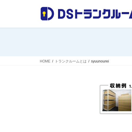
コ
ナ
ン
ビ
テ
ゲ
ン
ー
ツ
シ
へ
ョ
ス
ン
キ
に
ッ
移
HOME
トランクルームとは
syuunourei
プ
動