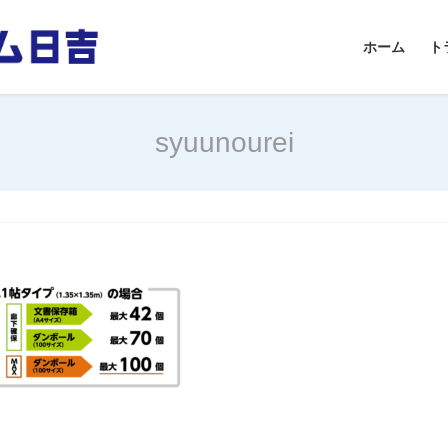
ホーム
ト
syuunourei