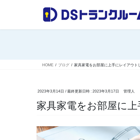
コ
ナ
ン
ビ
テ
ゲ
ン
ー
ツ
シ
へ
ョ
ス
ン
キ
に
ッ
移
HOME
ブログ
家具家電をお部屋に上手にレイアウト
プ
動
2023年3月14日
/ 最終更新日時 :
2023年3月17日
管理人
家具家電をお部屋に上