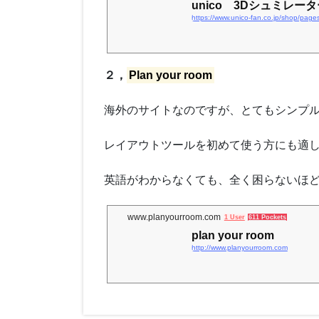
unico 3Dシュミレータ
https://www.unico-fan.co.jp/shop/page
２，
Plan your room
海外のサイトなのですが、とてもシンプ
レイアウトツールを初めて使う方にも適
英語がわからなくても、全く困らないほ
www.planyourroom.com
1 User
611 Pockets
plan your room
http://www.planyourroom.com