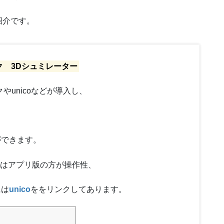
紹介です。
カリモク 3Dシュミレーター
やunicoなどが導入し、
ができます。
る方はアプリ版の方が操作性、
には
unico
ををリンクしてあります。