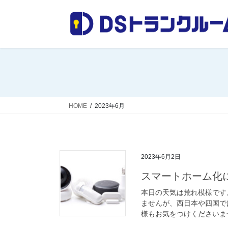
コ
ナ
ン
ビ
テ
ゲ
ン
ー
ツ
シ
へ
ョ
ス
ン
キ
に
ッ
移
HOME
2023年6月
プ
動
2023年6月2日
スマートホーム化
本日の天気は荒れ模様です
ませんが、西日本や四国で
様もお気をつけくださいませ