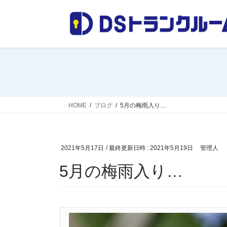
コ
ナ
ン
ビ
テ
ゲ
ン
ー
ツ
シ
へ
ョ
ス
ン
キ
に
ッ
移
HOME
ブログ
5月の梅雨入り…
プ
動
2021年5月17日
/ 最終更新日時 :
2021年5月19日
管理人
5月の梅雨入り…