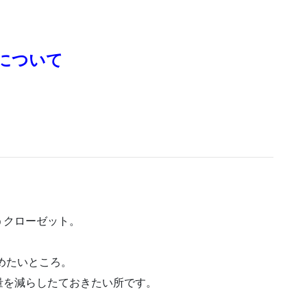
について
うクローゼット。
。
めたいところ。
量を減らしたておきたい所です。