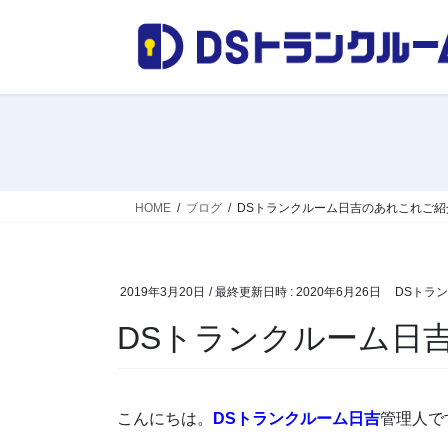
コ
ナ
ン
ビ
テ
ゲ
ン
ー
ツ
シ
へ
ョ
ス
ン
キ
に
ッ
移
HOME
ブログ
DSトランクルーム日吉のあれこれご紹
プ
動
2019年3月20日
/ 最終更新日時 :
2020年6月26日
DSトラ
DSトランクルーム日
こんにちは。
DSトランクルーム日吉
管理人で