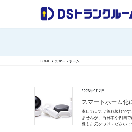
コ
ナ
ン
ビ
テ
ゲ
ン
ー
ツ
シ
へ
ョ
ス
ン
キ
に
ッ
移
HOME
スマートホーム
プ
動
2023年6月2日
スマートホーム化
本日の天気は荒れ模様です
ませんが、西日本や四国で
様もお気をつけくださいませ