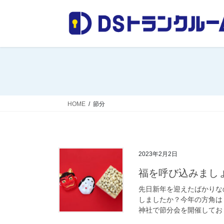
コ
ナ
ン
ビ
テ
ゲ
ン
ー
ツ
シ
へ
ョ
ス
ン
キ
に
ッ
移
HOME
節分
プ
動
2023年2月2日
福を呼び込みまし
先日新年を迎えたばかりな
しましたか？今年の方角は
神社で節分会を開催しており