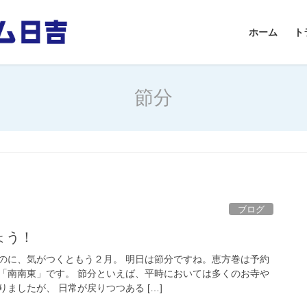
ホーム
ト
節分
ブログ
ょう！
のに、気がつくともう２月。 明日は節分ですね。恵方巻は予約
「南南東」です。 節分といえば、平時においては多くのお寺や
ましたが、 日常が戻りつつある […]